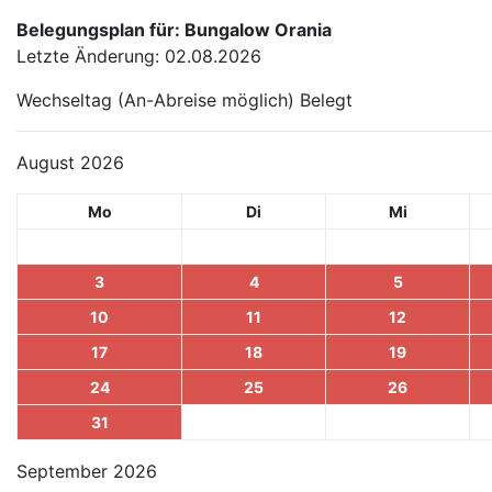
Belegungsplan für: Bungalow Orania
Letzte Änderung: 02.08.2026
Wechseltag (An-Abreise möglich)
Belegt
August 2026
Mo
Di
Mi
3
4
5
10
11
12
17
18
19
24
25
26
31
September 2026