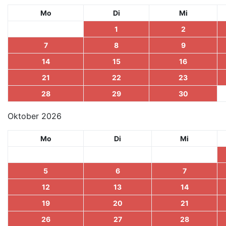
Mo
Di
Mi
1
2
7
8
9
14
15
16
21
22
23
28
29
30
Oktober 2026
Mo
Di
Mi
5
6
7
12
13
14
19
20
21
26
27
28