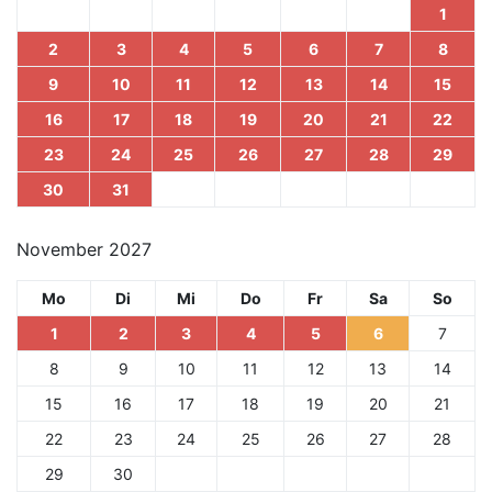
1
2
3
4
5
6
7
8
9
10
11
12
13
14
15
16
17
18
19
20
21
22
23
24
25
26
27
28
29
30
31
November 2027
Mo
Di
Mi
Do
Fr
Sa
So
1
2
3
4
5
6
7
8
9
10
11
12
13
14
15
16
17
18
19
20
21
22
23
24
25
26
27
28
29
30