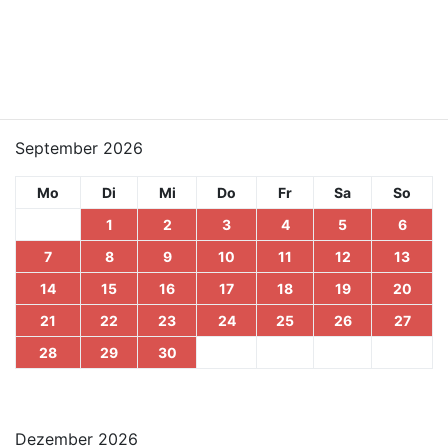
September 2026
Mo
Di
Mi
Do
Fr
Sa
So
1
2
3
4
5
6
7
8
9
10
11
12
13
14
15
16
17
18
19
20
21
22
23
24
25
26
27
28
29
30
Dezember 2026