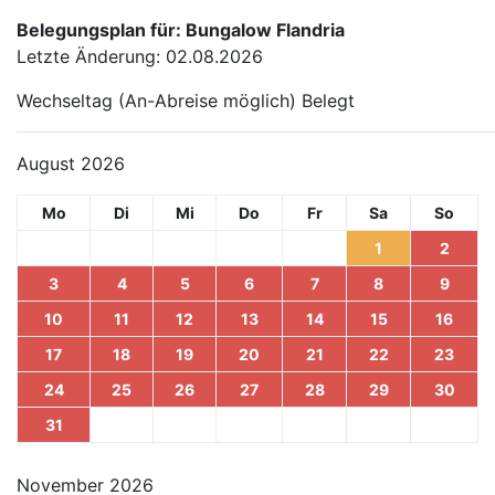
Belegungsplan für: Bungalow Flandria
Letzte Änderung: 02.08.2026
Wechseltag (An-Abreise möglich)
Belegt
August 2026
Mo
Di
Mi
Do
Fr
Sa
So
1
2
3
4
5
6
7
8
9
10
11
12
13
14
15
16
17
18
19
20
21
22
23
24
25
26
27
28
29
30
31
November 2026